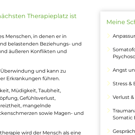
nächsten Therapieplatz ist
Meine Sc
Anpassu
es Menschen, in denen er in
 und belastenden Beziehungs- und
Somatof
und äußeren Konflikten und
Psychos
Angst un
he, Überwindung und kann zu
er Erkrankungen führen.
Stress &
eit, Müdigkeit, Taubheit,
Verlust &
öpfung, Gefühlsverlust,
ereiztheit, mangelnde
Trauman
Rückenschmerzen sowie Magen- und
Somatic 
Gespräch
therapie wird der Mensch als eine