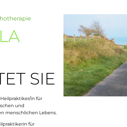
chotherapie
LA
ET SIE
Heilpraktiker/in für
ischen und
en menschlichen Lebens.
lpraktikerin für