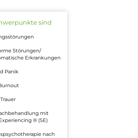
hwerpunkte sind
ngsstörungen
orme Störungen/
omatische Erkrankungen
d Panik
 Burnout
 Trauer
achbehandlung mit
Experiencing ® (SE)
spsychotherapie nach