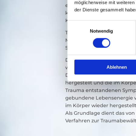
möglicherweise mit weiteren
emotionale Verletzung, Verl
der Dienste gesammelt habe
körperlicher Missbrauch, Ve
Kriegserfahrung usw.
Einwilligungsauswahl
Notwendig
Traumatische Erfahrungen 
Menschen und nicht in dem E
Seele werden beeinträchtigt
Die nicht verarbeiteten A
Ablehnen
werden durch Somatic Expe
Die natürliche Selbstregula
hergestellt und die im Körpe
Trauma entstandenen Symp
gebundene Lebensenergie wi
im Körper wieder hergestellt
Als Grundlage dient das von
Verfahren zur Traumabewält