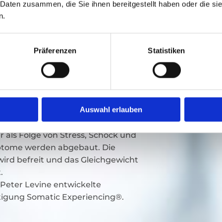
 Daten zusammen, die Sie ihnen bereitgestellt haben oder die s
ust eines Menschen, seelischer oder
n.
rnachlässigung, Schock oder
Präferenzen
Statistiken
stecken im Nervensystem des
reignis selbst. Körper, Geist und
 und die Lebensenergie erstarrt.
nspannungen im Nervensystem
Auswahl erlauben
riencing® behutsam aufgedeckt.
tion im Nervensystem wird wieder
r als Folge von Stress, Schock und
tome werden abgebaut. Die
rd befreit und das Gleichgewicht
.
 Peter Levine entwickelte
igung Somatic Experiencing®.